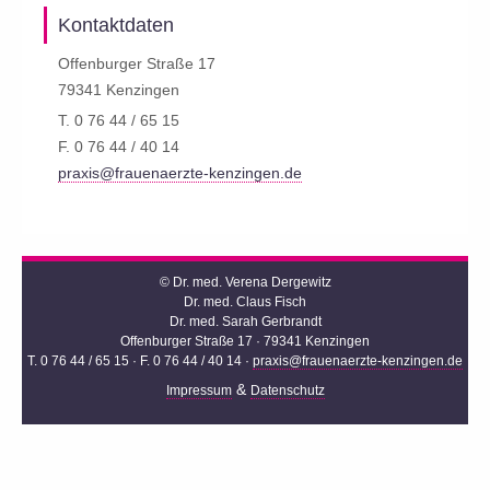
Kontaktdaten
Offenburger Straße 17
79341 Kenzingen
T. 0 76 44 / 65 15
F. 0 76 44 / 40 14
praxis@frauenaerzte-kenzingen.de
© Dr. med. Verena Dergewitz
Dr. med. Claus Fisch
Dr. med. Sarah Gerbrandt
Offenburger Straße 17 · 79341 Kenzingen
T. 0 76 44 / 65 15 · F. 0 76 44 / 40 14 ·
praxis@frauenaerzte-kenzingen.de
&
Impressum
Datenschutz