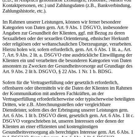
Kontaktpersonen, etc.) und Zahlungsdaten (z.B., Bankverbindung,
Zahlungshistorie, etc.).
Im Rahmen unserer Leistungen, können wir ferner besondere
Kategorien von Daten gem. Art. 9 Abs. 1 DSGVO, insbesondere
Angaben zur Gesundheit der Klienten, ggf. mit Bezug zu deren
Sexualleben oder der sexuellen Orientierung, ethnischer Herkunft
oder religiösen oder weltanschaulichen Überzeugunge, verarbeiten.
Hierzu holen wir, sofern erforderlich, gem. Art. 6 Abs. 1 lit. a., Art.
7, Art. 9 Abs. 2 lit. a. DSGVO eine ausdrückliche Einwilligung der
Klienten ein und verarbeiten die besonderen Kategorien von Daten
ansonsten zu Zwecken der Gesundheitsvorsorge auf Grundlage des
Art. 9 Abs. 2 lit h. DSGVO, § 22 Abs. 1 Nr. 1 b. BDSG.
Sofern für die Vertragserfüllung oder gesetzlich erforderlich,
offenbaren oder übermitteln wir die Daten der Klienten im Rahmen
der Kommunikation mit anderen Fachkräften, an der
Vertragserfüllung erforderlicherweise oder typischerweise beteiligten
Dritten, wie z.B. Abrechnungsstellen oder vergleichbare
Dienstleister, sofern dies der Erbringung unserer Leistungen gem.
Art. 6 Abs. 1 lit b. DSGVO dient, gesetzlich gem. Art. 6 Abs. 1 lit c.
DSGVO vorgeschrieben ist, unseren Interessen oder denen der
Klienten an einer effizienten und kostengünstigen
Gesundheitsversorgung als berechtigtes Interesse gem. Art. 6 Abs. 1