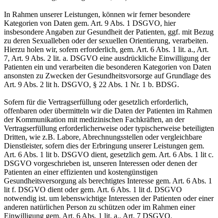
In Rahmen unserer Leistungen, können wir ferner besondere
Kategorien von Daten gem. Art. 9 Abs. 1 DSGVO, hier
insbesondere Angaben zur Gesundheit der Patienten, ggf. mit Bezug
zu deren Sexualleben oder der sexuellen Orientierung, verarbeiten.
Hierzu holen wir, sofern erforderlich, gem. Art. 6 Abs. 1 lit. a., Art.
7, Art. 9 Abs. 2 lit. a. DSGVO eine ausdrückliche Einwilligung der
Patienten ein und verarbeiten die besonderen Kategorien von Daten
ansonsten zu Zwecken der Gesundheitsvorsorge auf Grundlage des
Art. 9 Abs. 2 lit h. DSGVO, § 22 Abs. 1 Nr. 1 b. BDSG.
Sofern für die Vertragserfüllung oder gesetzlich erforderlich,
offenbaren oder übermitteln wir die Daten der Patienten im Rahmen
der Kommunikation mit medizinischen Fachkräften, an der
Vertragserfüllung erforderlicherweise oder typischerweise beteiligten
Dritten, wie z.B. Labore, Abrechnungsstellen oder vergleichbare
Dienstleister, sofern dies der Erbringung unserer Leistungen gem.
Art. 6 Abs. 1 lit b. DSGVO dient, gesetzlich gem. Art. 6 Abs. 1 lit c.
DSGVO vorgeschrieben ist, unseren Interessen oder denen der
Patienten an einer effizienten und kostengünstigen
Gesundheitsversorgung als berechtigtes Interesse gem. Art. 6 Abs. 1
lit f. DSGVO dient oder gem. Art. 6 Abs. 1 lit d. DSGVO
notwendig ist. um lebenswichtige Interessen der Patienten oder einer
anderen natürlichen Person zu schützen oder im Rahmen einer
Einwilligung gem. Art. 6 Abs. 1 lit. a., Art. 7 DSGVO.